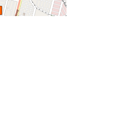
Leaflet
| ©
OpenStreetMap
contributors